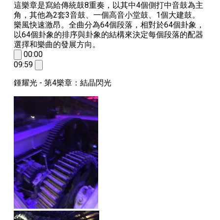
這樂章是寫給傳統鼓
8
重奏，以其中
4
個側打中音鼓為主
角
，
其他為
2
套
3
音鼓
、
一個高音小堂鼓
、
1
個大建鼓
。
樂風快速激昂。全曲分為
64
個段落，相對於
64
個卦象，
以
64
個卦象的排序與卦象的結構來決定每個段落的配器
選擇和樂曲的發展方向。
00:00
09:59
鍾耀光 - 第4樂章：結晶閃光