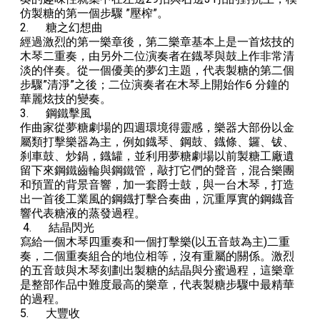
仿製糖的第一個
步驟
”
壓榨
”
。
2.
糖之幻想曲
經過激
烈
的第一樂章後
，
第二樂章基
本
上是一首炫技的
木琴二重奏
，
由另外二位演奏者在鐡琴與鼓上作非常清
淡的伴奏
。
從一個優美的夢幻主題，代表
製糖的第二個
步驟
”
清淨
”
之後
；
二位演奏者在木琴上開始作
6
分鐘的
華麗炫技的變奏。
3.
鋼鐵擊風
作曲家從夢糖劇場的四週環境得靈感，樂器大部份以金
屬類打擊樂器為主，例如鐡琴
、
鋼鼓
、
鐡條、鑼、钹
、
刹車鼓、炒鍋，鐡罐，並利用夢糖劇場以前製糖工廠遺
留
下來鋼鐵齒輪與鋼鐵管，敲打它們的聲音，混合樂團
和預置的背景音響，加一套爵士鼓，與一台木琴，打造
出一首後工業風的鋼鐡打擊合奏曲，沉重厚實的鋼鐡音
響代表糖
液
的
蒸發
過程
。
4.
結晶閃光
寫給一個木琴四重奏和一個打擊樂
(
以五音鼓為主
)
二重
奏，二個重奏組合的地位相等，沒有重屬的關係
。
激烈
的五音鼓與木琴刻劃出製糖的
結晶
與
分蜜
過程，這樂章
是整部作品中難度最高的樂章，代表
製糖
步驟
中
最精華
的過程
。
5.
大豐收