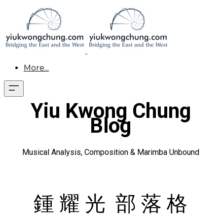
More...
Yiu Kwong Chung
Blog
Musical Analysis, Composition & Marimba Unbound
鍾 耀 光 部 落 格