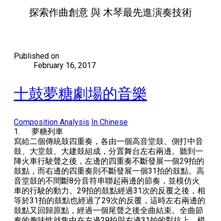
探索作曲創意 與 木琴最先進演奏技術
Published on
February 16, 2017
十鼓夢糖劇場的音樂
Composition Analysis
In Chinese
1.
夢糖列車
寫給二個傳統鼓四重奏，各由一個高音堂鼓、側打中音
鼓
、
大堂鼓、大建鼓組成，分置舞台左右兩邊。聽到一
陣火車行駛聲之後，左邊的四重奏不斷發展一個
29
拍的
鼓點，而右邊的四重奏則不斷發展一個
31
拍的鼓點。高
音堂鼓的不間斷
8
分音符串聯起兩邊的節奏，並模仿火
車的行駛的動力
。
29
拍的鼓點經過
31
次的反覆之後，相
等於
31
拍的鼓點也經過了
29
次的反覆，這時左右兩邊的
鼓點又回歸原點，經過一個尾
聲
之後全曲結束。全曲節
奏的趣味性就集中在左邊
29
拍與右邊
3
1
拍的對抗上，
模